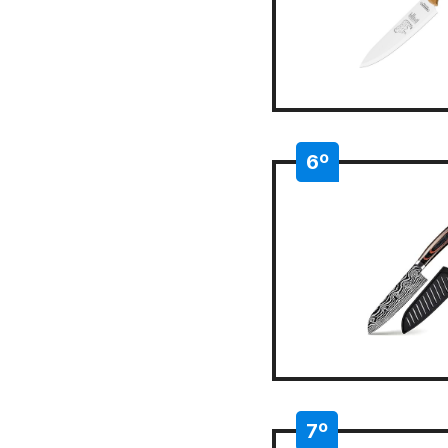
6º
7º