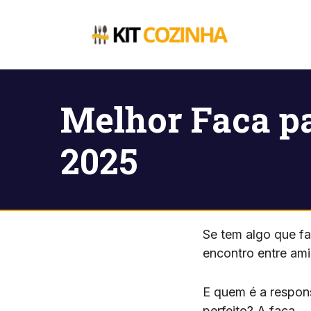
Pular
para
o
conteúdo
Melhor Faca pa
2025
Se tem algo que fa
encontro entre am
E quem é a respons
perfeito? A faca.