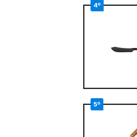
4º
5º