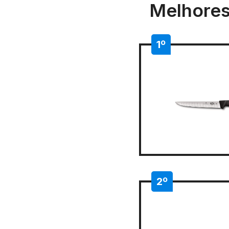
Melhores
1º
2º